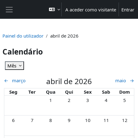
Ir para o conteúdo principal
A aceder como visitante
Entrar
Painel lateral
Painel do utilizador
abril de 2026
Calendário
Mês
abril de 2026
←
março
maio
→
Segunda
Terça
Quarta
Quinta
Sexta
Sábado
Doming
Seg
Ter
Qua
Qui
Sex
Sab
Dom
Sem eventos, quarta-feira, 1 de abril
Sem eventos, quinta-feira, 2 de abr
Sem eventos, sexta-feira, 
Sem eventos, sáb
Sem even
1
2
3
4
5
Sem eventos, segunda-feira, 6 de abril
Sem eventos, terça-feira, 7 de abril
Sem eventos, quarta-feira, 8 de abril
Sem eventos, quinta-feira, 9 de abr
Sem eventos, sexta-feira, 
Sem eventos, sáb
Sem even
6
7
8
9
10
11
12