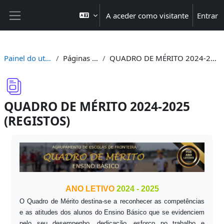
Ir para o conteúdo principal
A aceder como visitante
Entrar
Painel lateral
Painel do utilizador
Páginas do site
QUADRO DE MÉRITO 2024-2025 (REGISTOS)
QUADRO DE MÉRITO 2024-2025
(REGISTOS)
Requisitos de conclusão
.
ANO LETIVO
2024 - 2025
O Quadro de Mérito destina-se a reconhecer as competências
e as atitudes dos alunos do Ensino Básico que se evidenciem
pelo seu desempenho, dedicação, esforço no trabalho e