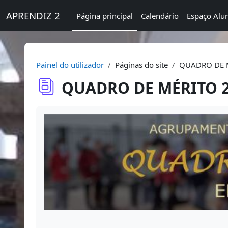
Ir para o conteúdo principal
APRENDIZ 2
Página principal
Calendário
Espaço Alu
Painel do utilizador
Páginas do site
QUADRO DE M
QUADRO DE MÉRITO 20
Requisitos de conclusão