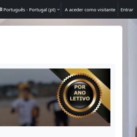
Português - Portugal ‎(pt)‎
A aceder como visitante
Entrar