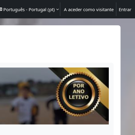
Português - Portugal ‎(pt)‎
A aceder como visitante
Entrar