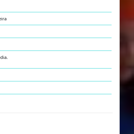
veira
dia.