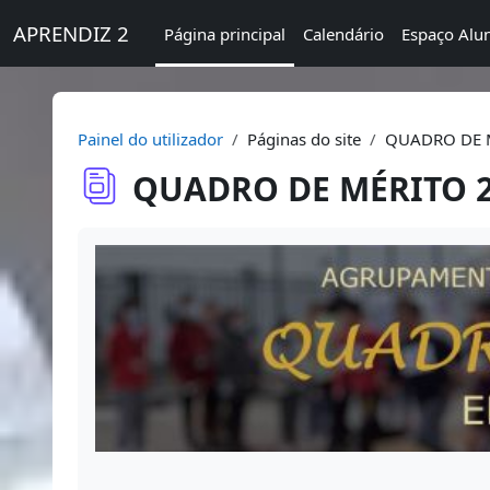
Ir para o conteúdo principal
APRENDIZ 2
Página principal
Calendário
Espaço Alu
Painel do utilizador
Páginas do site
QUADRO DE M
QUADRO DE MÉRITO 20
Requisitos de conclusão