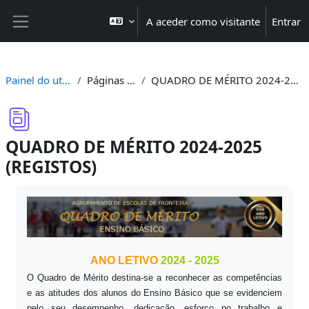
Ir para o conteúdo principal
A aceder como visitante
Entrar
Painel lateral
Painel do utilizador
Páginas do site
QUADRO DE MÉRITO 2024-2025 (REGISTOS)
QUADRO DE MÉRITO 2024-2025
(REGISTOS)
Requisitos de conclusão
.
ANO LETIVO
2024 - 2025
O Quadro de Mérito destina-se a reconhecer as competências
e as atitudes dos alunos do Ensino Básico que se evidenciem
pelo seu desempenho, dedicação, esforço no trabalho e