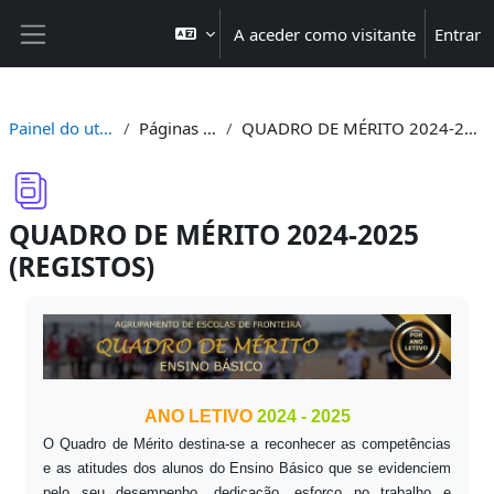
Ir para o conteúdo principal
A aceder como visitante
Entrar
Painel lateral
Painel do utilizador
Páginas do site
QUADRO DE MÉRITO 2024-2025 (REGISTOS)
QUADRO DE MÉRITO 2024-2025
(REGISTOS)
Requisitos de conclusão
.
ANO LETIVO
2024 - 2025
O Quadro de Mérito destina-se a reconhecer as competências
e as atitudes dos alunos do Ensino Básico que se evidenciem
pelo seu desempenho, dedicação, esforço no trabalho e