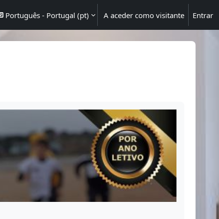
Português - Portugal ‎(pt)‎
A aceder como visitante
Entrar