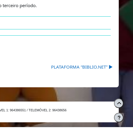
 terceiro período.
PLATAFORMA “BIBLIO.NET” ▶︎
L 1: 964386551 / TELEMÓVEL 2: 96438656