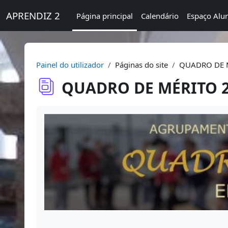
Ir para o conteúdo principal
APRENDIZ 2
Página principal
Calendário
Espaço Alu
Painel do utilizador
Páginas do site
QUADRO DE M
QUADRO DE MÉRITO 20
Requisitos de conclusão