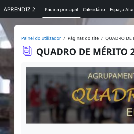
Ir para o conteúdo principal
APRENDIZ 2
Página principal
Calendário
Espaço Alu
Painel do utilizador
Páginas do site
QUADRO DE M
QUADRO DE MÉRITO 20
Requisitos de conclusão