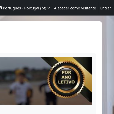
Português - Portugal ‎(pt)‎
A aceder como visitante
Entrar