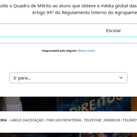
buído o Quadro de Mérito ao aluno que obteve a média global das d
Artigo 99º do Regulamento Interno do Agrupamen
Escolar
Responsável pelo Registo:
Beatriz Sadio
Ir para...
EIRA
- LARGO DA ESTAÇÃO / 7460-103 FRONTEIRA - TELEFONE: 245600130 / TELEMÓVE