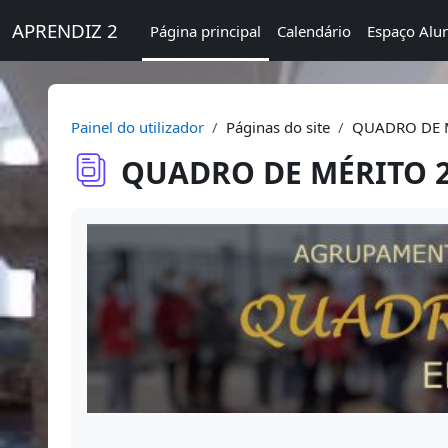
Ir para o conteúdo principal
APRENDIZ 2
Página principal
Calendário
Espaço Alu
Painel do utilizador
Páginas do site
QUADRO DE M
QUADRO DE MÉRITO 20
Requisitos de conclusão