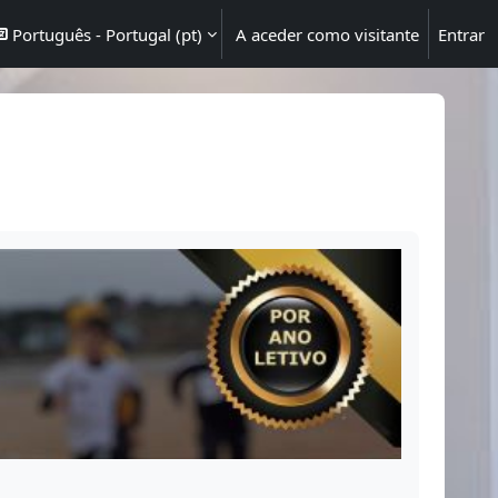
Português - Portugal ‎(pt)‎
A aceder como visitante
Entrar