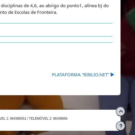
isciplinas de 4,6, ao abrigo do ponto1, alínea b) do
to de Escolas de Fronteira.
PLATAFORMA “BIBLIO.NET” ▶︎
L 1: 964386551 / TELEMÓVEL 2: 96438656