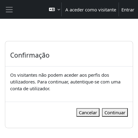
Ir para o conteúdo principal
A aceder como visitante
Entrar
Painel lateral
Confirmação
Os visitantes não podem aceder aos perfis dos
utilizadores. Para continuar, autentique-se com uma
conta de utilizador.
Cancelar
Continuar